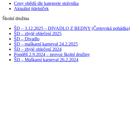
Ceny obědů dle kategorie strávníka
Aktuální jídelníček
Školní družina
ŠD – 3.12.2025 – DIVADLO Z BEDNY (Čertovská pohádka)
ŠD – zbylé oblečení 2025
ŠD – Divadlo
ŠD – maškarní karneval 24.2.2025
ŠD – zbylé oblečení 2024
Pondělí 2.9.2024 – provoz školní družiny
ŠD – Maškarní karneval 26.2.2024