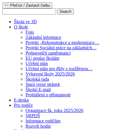
Přečíst / Zastavit četbu
Škola ve 3D
O škole
Foto
Základní informace
Projekt „Rekonstrukce a modernizace…
Projekt Sociální práce na základních…
Pedagogičtí zaměstnanci
EU peníze školám
Učební plán
Učební plán pro třídy s rozšířenou…
Vybavení školy 2025/2026
Školská rada
Stará verze stránek
Školní E-mail
Prohlášení o přístupnosti
E-deska
Pro rodiče
Organizace šk. roku 2025/2026
SRPDŠ
Informace rodičům
Rozvrh hodin