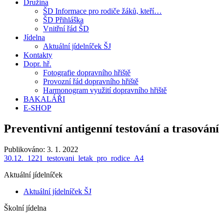
Družina
ŠD Informace pro rodiče žáků, kteří…
ŠD Přihláška
Vnitřní řád ŠD
Jídelna
Aktuální jídelníček ŠJ
Kontakty
Dopr. hř.
Fotografie dopravního hřiště
Provozní řád dopravního hřiště
Harmonogram využití dopravního hřiště
BAKALÁŘI
E-SHOP
Preventivní antigenní testování a trasován
Publikováno:
3. 1. 2022
30.12._1221_testovani_letak_pro_rodice_A4
Aktuální jídelníček
Aktuální jídelníček ŠJ
Školní jídelna