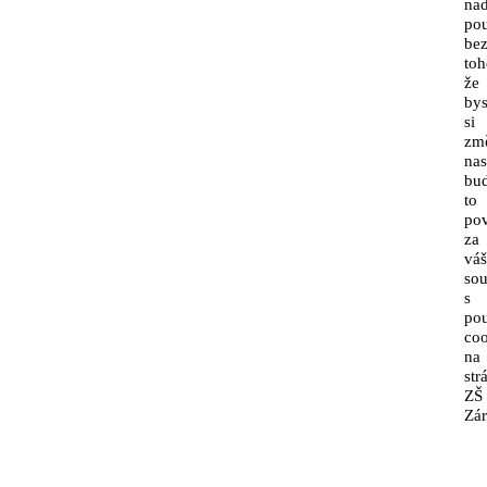
nad
pou
be
toh
že
bys
si
změ
nas
bu
to
po
za
váš
sou
s
po
coo
na
str
ZŠ
Zár