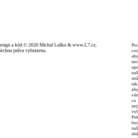
esign a kód © 2020 Michal Laško & www.L7.cz,
Po
šechna práva vyhrazena.
coo
ab
mo
upr
naš
str
tak
ab
vá
co
nej
vyh
Po
bud
naš
str