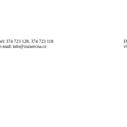
tel: 374 723 128, 374 723 118
D
e-mail: info@zszarecna.cz
v