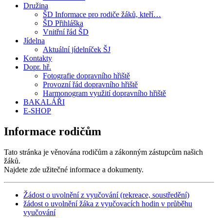
Družina
ŠD Informace pro rodiče žáků, kteří…
ŠD Přihláška
Vnitřní řád ŠD
Jídelna
Aktuální jídelníček ŠJ
Kontakty
Dopr. hř.
Fotografie dopravního hřiště
Provozní řád dopravního hřiště
Harmonogram využití dopravního hřiště
BAKALÁŘI
E-SHOP
Informace rodičům
Tato stránka je věnována rodičům a zákonným zástupcům našich
žáků.
Najdete zde užitečné informace a dokumenty.
Žádost o uvolnění z vyučování (rekreace, soustředění)
žádost o uvolnění žáka z vyučovacích hodin v průběhu
vyučování