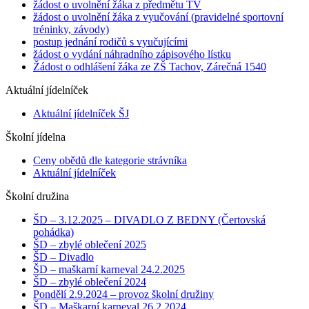
žádost o uvolnění žáka z předmětu TV
žádost o uvolnění žáka z vyučování (pravidelné sportovní
tréninky, závody)
postup jednání rodičů s vyučujícími
žádost o vydání náhradního zápisového lístku
Žádost o odhlášení žáka ze ZŠ Tachov, Zárečná 1540
Aktuální jídelníček
Aktuální jídelníček ŠJ
Školní jídelna
Ceny obědů dle kategorie strávníka
Aktuální jídelníček
Školní družina
ŠD – 3.12.2025 – DIVADLO Z BEDNY (Čertovská
pohádka)
ŠD – zbylé oblečení 2025
ŠD – Divadlo
ŠD – maškarní karneval 24.2.2025
ŠD – zbylé oblečení 2024
Pondělí 2.9.2024 – provoz školní družiny
ŠD – Maškarní karneval 26.2.2024