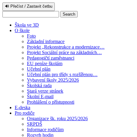
🔊 Přečíst / Zastavit četbu
Škola ve 3D
O škole
Foto
Základní informace
Projekt „Rekonstrukce a modernizace…
Projekt Sociální práce na základních…
Pedagogičtí zaměstnanci
EU peníze školám
Učební plán
Učební plán pro třídy s rozšířenou…
Vybavení školy 2025/2026
Školská rada
Stará verze stránek
Školní E-mail
Prohlášení o přístupnosti
E-deska
Pro rodiče
Organizace šk. roku 2025/2026
SRPDŠ
Informace rodičům
Rozvrh hodin