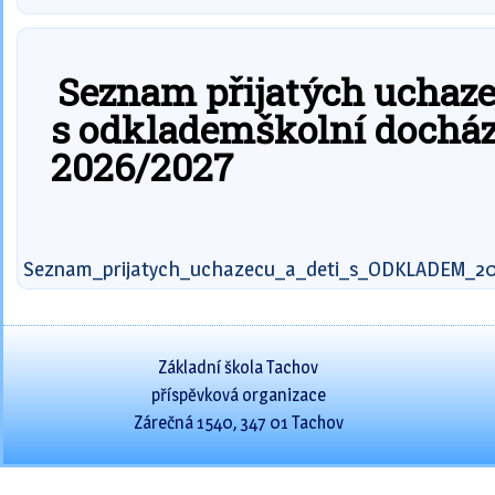
Seznam přijatých uchaze
s odklademškolní docház
2026/2027
Seznam_prijatych_uchazecu_a_deti_s_ODKLADEM_2
Základní škola Tachov
příspěvková organizace
Zárečná 1540, 347 01 Tachov