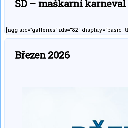
ŠD – maškarní karneval 
[ngg src=“galleries“ ids=“82″ display=“basic
Březen 2026