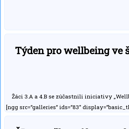
Týden pro wellbeing ve š
Žáci 3.A a 4.B se zúčastnili iniciativy „Well
[ngg src=“galleries“ ids=“83″ display=“basic