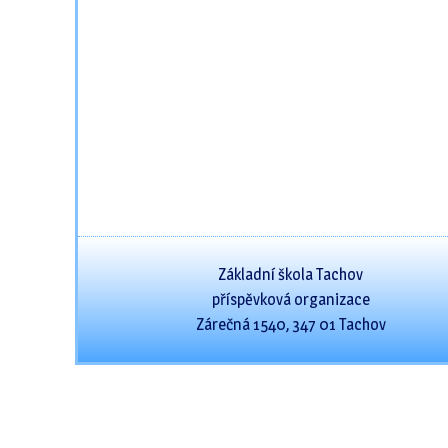
Základní škola Tachov
příspěvková organizace
Zárečná 1540, 347 01 Tachov