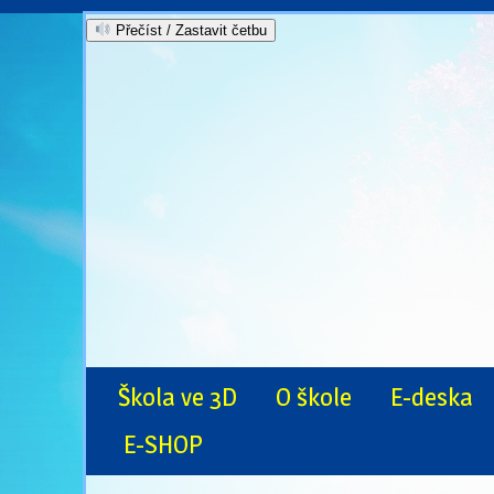
Přečíst / Zastavit četbu
Škola ve 3D
O škole
E-deska
E-SHOP