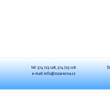
tel: 374 723 128, 374 723 118
D
e-mail: info@zszarecna.cz