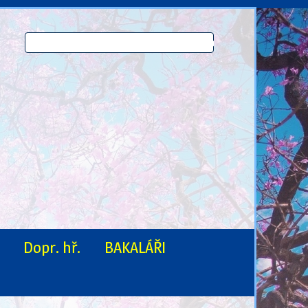
Dopr. hř.
BAKALÁŘI