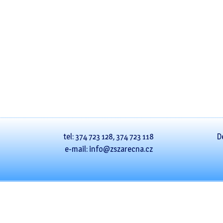
tel: 374 723 128, 374 723 118
D
e-mail: info@zszarecna.cz