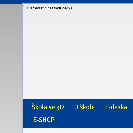
Přečíst / Zastavit četbu
Škola ve 3D
O škole
E-deska
E-SHOP