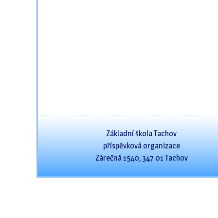
Základní škola Tachov
příspěvková organizace
Zárečná 1540, 347 01 Tachov