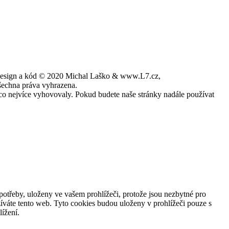
esign a kód © 2020 Michal Laško & www.L7.cz,
šechna práva vyhrazena.
co nejvíce vyhovovaly. Pokud budete naše stránky nadále používat
potřeby, uloženy ve vašem prohlížeči, protože jsou nezbytné pro
íváte tento web. Tyto cookies budou uloženy v prohlížeči pouze s
ížení.