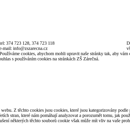
tel: 374 723 128, 374 723 118
D
e-mail: info@zszarecna.cz
v
Používáme cookies, abychom mohli upravit naše stránky tak, aby vám 
souhlas s používáním cookies na stránkách ZŠ Zárečná.
webu. Z těchto cookies jsou cookies, které jsou kategorizovány podle 
tích stran, které nám pomáhají analyzovat a porozumět tomu, jak použ
ušení některých těchto souborů cookie však může mít vliv na vaše prohl