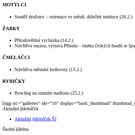
MOTÝLCI
Soutěž družstev – orientace ve městě, důležité instituce (26.2.)
ŽABKY
Přírodovědná vycházka (14.2.)
Návštěva muzea, výstava Přimda – matka českých hradů se šp
ČMELÁČCI
Návštěva městské knihovny (13.2.)
RYBIČKY
Bowling na zimním stadionu (25.2.)
[ngg src=“galleries“ ids=“16″ display=“basic_thumbnail“ thumbnail
Aktuální jídelníček
Aktuální jídelníček ŠJ
Školní jídelna