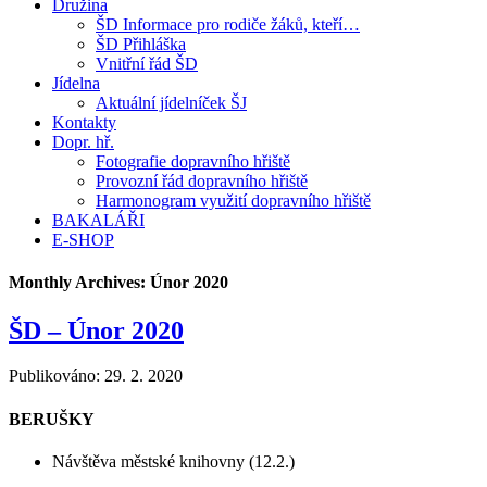
Družina
ŠD Informace pro rodiče žáků, kteří…
ŠD Přihláška
Vnitřní řád ŠD
Jídelna
Aktuální jídelníček ŠJ
Kontakty
Dopr. hř.
Fotografie dopravního hřiště
Provozní řád dopravního hřiště
Harmonogram využití dopravního hřiště
BAKALÁŘI
E-SHOP
Monthly Archives:
Únor 2020
ŠD – Únor 2020
Publikováno:
29. 2. 2020
BERUŠKY
Návštěva městské knihovny (12.2.)