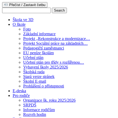
Přečíst / Zastavit četbu
Škola ve 3D
O škole
Foto
Základní informace
Projekt „Rekonstrukce a modernizace…
Projekt Sociální práce na základních…
Pedagogičtí zaměstnanci
EU peníze školám
Učební plán
Učební plán pro třídy s rozšířenou…
Vybavení školy 2025/2026
Školská rada
Stará verze stránek
Školní E-mail
Prohlášení o přístupnosti
E-deska
Pro rodiče
Organizace šk. roku 2025/2026
SRPDŠ
Informace rodičům
Rozvrh hodin