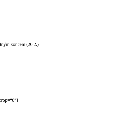
atným koncem (26.2.)
_crop=“0″]