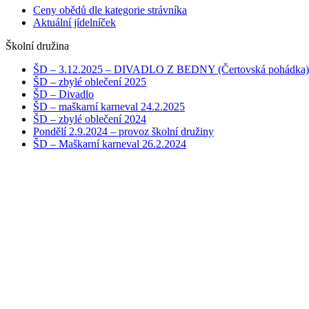
Ceny obědů dle kategorie strávníka
Aktuální jídelníček
Školní družina
ŠD – 3.12.2025 – DIVADLO Z BEDNY (Čertovská pohádka)
ŠD – zbylé oblečení 2025
ŠD – Divadlo
ŠD – maškarní karneval 24.2.2025
ŠD – zbylé oblečení 2024
Pondělí 2.9.2024 – provoz školní družiny
ŠD – Maškarní karneval 26.2.2024