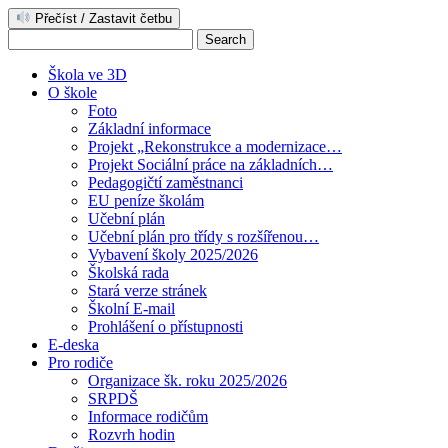
Přečíst / Zastavit četbu
Škola ve 3D
O škole
Foto
Základní informace
Projekt „Rekonstrukce a modernizace…
Projekt Sociální práce na základních…
Pedagogičtí zaměstnanci
EU peníze školám
Učební plán
Učební plán pro třídy s rozšířenou…
Vybavení školy 2025/2026
Školská rada
Stará verze stránek
Školní E-mail
Prohlášení o přístupnosti
E-deska
Pro rodiče
Organizace šk. roku 2025/2026
SRPDŠ
Informace rodičům
Rozvrh hodin