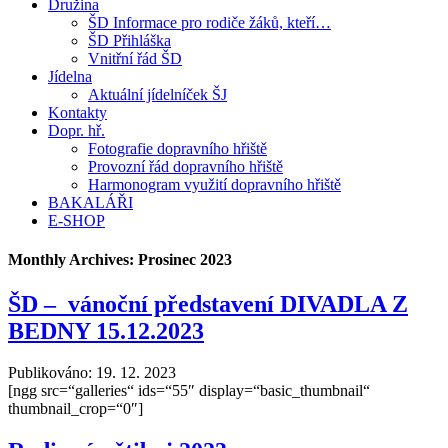
Družina
ŠD Informace pro rodiče žáků, kteří…
ŠD Přihláška
Vnitřní řád ŠD
Jídelna
Aktuální jídelníček ŠJ
Kontakty
Dopr. hř.
Fotografie dopravního hřiště
Provozní řád dopravního hřiště
Harmonogram využití dopravního hřiště
BAKALÁŘI
E-SHOP
Monthly Archives:
Prosinec 2023
ŠD – vánoční představení DIVADLA Z
BEDNY 15.12.2023
Publikováno:
19. 12. 2023
[ngg src=“galleries“ ids=“55″ display=“basic_thumbnail“
thumbnail_crop=“0″]