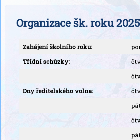
Organizace šk. roku 202
Zahájení školního roku:
pon
Třídní schůzky:
čtv
čtv
Dny ředitelského volna:
čtv
pát
čtv
pát