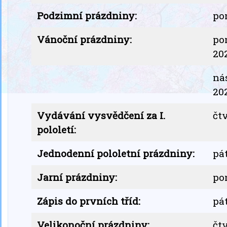
Podzimní prázdniny:
pon
Vánoční prázdniny:
pon
20
nás
20
Vydávání vysvědčení za I.
čtv
pololetí:
Jednodenní pololetní prázdniny:
pát
Jarní prázdniny:
pon
Zápis do prvních tříd:
pát
Velikonoční prázdniny:
čtv