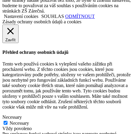
naše stránky nadále používat bez toho, že byste si změnili nastavení,
budeme to považovat za váš souhlas s používáním cookies na
stránkách ZŠ Zárečná.
Nastavení cookies
SOUHLAS
ODMÍTNOUT
Zásady ochrany osobních údajů a cookies
Zavřít
Přehled ochrany osobních údajů
Tento web používá cookies k vylepšení vašeho zážitku při
procházení webu. Z těchto cookies jsou cookies, které jsou
kategorizovány podle potřeby, uloženy ve vašem prohlížeči, protože
jsou nezbytné pro fungování základních funkcí webu. Používáme
také soubory cookie třetích stran, které nám pomáhají analyzovat a
porozumět tomu, jak používáte tento web. Tyto cookies budou
uloženy v prohlížeči pouze s vaším souhlasem. Máte také možnost
tyto soubory cookie odhlásit. Zrušení některých těchto souborů
cookie však může mít vliv na vaše prohlížení.
Necessary
Necessary
Vždy povoleno
Pro správnou funkci webové stránky jsou naprosto nezbytné