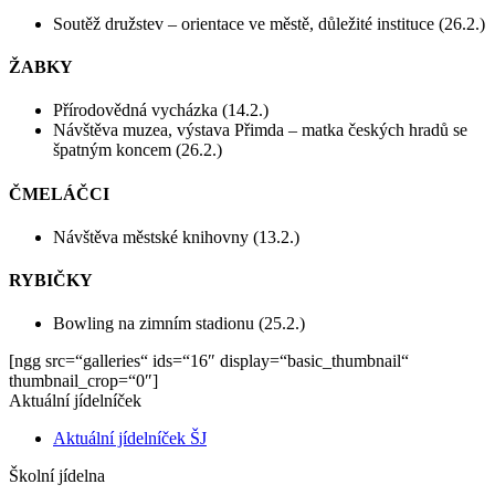
Soutěž družstev – orientace ve městě, důležité instituce (26.2.)
ŽABKY
Přírodovědná vycházka (14.2.)
Návštěva muzea, výstava Přimda – matka českých hradů se
špatným koncem (26.2.)
ČMELÁČCI
Návštěva městské knihovny (13.2.)
RYBIČKY
Bowling na zimním stadionu (25.2.)
[ngg src=“galleries“ ids=“16″ display=“basic_thumbnail“
thumbnail_crop=“0″]
Aktuální jídelníček
Aktuální jídelníček ŠJ
Školní jídelna