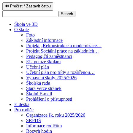
🔊 Přečíst / Zastavit četbu
Škola ve 3D
O škole
Foto
Základní informace
Projekt „Rekonstrukce a modernizace…
Projekt Sociální práce na základních…
Pedagogičtí zaměstnanci
EU peníze školám
Učební plán
Učební plán pro třídy s rozšířenou…
Vybavení školy 2025/2026
Školská rada
Stará verze stránek
Školní E-mail
Prohlášení o přístupnosti
E-deska
Pro rodiče
Organizace šk. roku 2025/2026
SRPDŠ
Informace rodičům
Rozvrh hodin