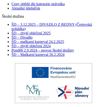
Ceny obědů dle kategorie strávníka
Aktuální jídelníček
Školní družina
ŠD – 3.12.2025 – DIVADLO Z BEDNY (Čertovská
pohádka)
ŠD – zbylé oblečení 2025
ŠD – Divadlo
ŠD – maškarní karneval 24.2.2025
ŠD – zbylé oblečení 2024
Pondělí 2.9.2024 – provoz školní družiny
ŠD – Maškarní karneval 26.2.2024