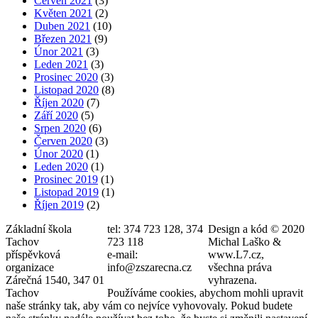
Červen 2021
(3)
Květen 2021
(2)
Duben 2021
(10)
Březen 2021
(9)
Únor 2021
(3)
Leden 2021
(3)
Prosinec 2020
(3)
Listopad 2020
(8)
Říjen 2020
(7)
Září 2020
(5)
Srpen 2020
(6)
Červen 2020
(3)
Únor 2020
(1)
Leden 2020
(1)
Prosinec 2019
(1)
Listopad 2019
(1)
Říjen 2019
(2)
Základní škola
tel: 374 723 128, 374
Design a kód © 2020
Tachov
723 118
Michal Laško &
příspěvková
e-mail:
www.L7.cz,
organizace
info@zszarecna.cz
všechna práva
Zárečná 1540, 347 01
vyhrazena.
Tachov
Používáme cookies, abychom mohli upravit
naše stránky tak, aby vám co nejvíce vyhovovaly. Pokud budete