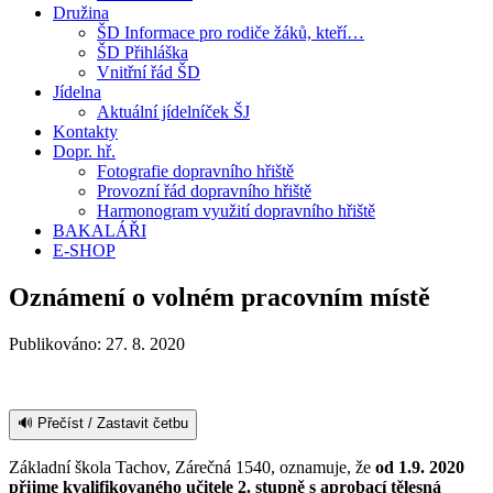
Družina
ŠD Informace pro rodiče žáků, kteří…
ŠD Přihláška
Vnitřní řád ŠD
Jídelna
Aktuální jídelníček ŠJ
Kontakty
Dopr. hř.
Fotografie dopravního hřiště
Provozní řád dopravního hřiště
Harmonogram využití dopravního hřiště
BAKALÁŘI
E-SHOP
Oznámení o volném pracovním místě
Publikováno:
27. 8. 2020
🔊 Přečíst / Zastavit četbu
Základní škola Tachov, Zárečná 1540, oznamuje, že
od 1.9. 2020
přijme kvalifikovaného učitele 2. stupně s aprobací tělesná