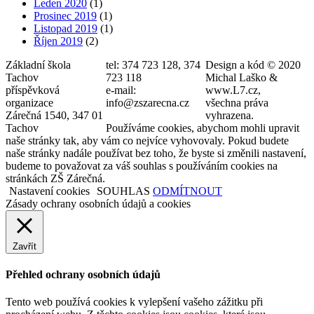
Leden 2020
(1)
Prosinec 2019
(1)
Listopad 2019
(1)
Říjen 2019
(2)
Základní škola
tel: 374 723 128, 374
Design a kód © 2020
Tachov
723 118
Michal Laško &
příspěvková
e-mail:
www.L7.cz,
organizace
info@zszarecna.cz
všechna práva
Zárečná 1540, 347 01
vyhrazena.
Tachov
Používáme cookies, abychom mohli upravit
naše stránky tak, aby vám co nejvíce vyhovovaly. Pokud budete
naše stránky nadále používat bez toho, že byste si změnili nastavení,
budeme to považovat za váš souhlas s používáním cookies na
stránkách ZŠ Zárečná.
Nastavení cookies
SOUHLAS
ODMÍTNOUT
Zásady ochrany osobních údajů a cookies
Zavřít
Přehled ochrany osobních údajů
Tento web používá cookies k vylepšení vašeho zážitku při