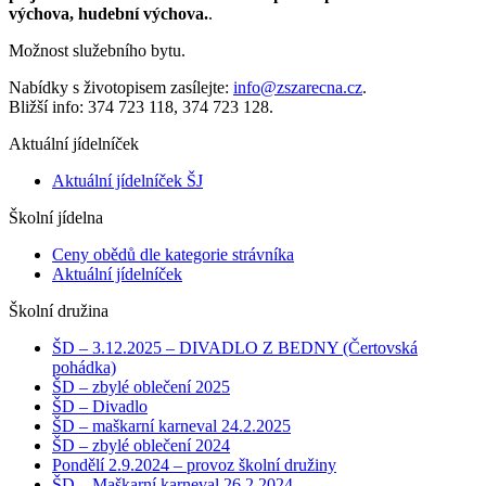
výchova, hudební výchova.
.
Možnost služebního bytu.
Nabídky s životopisem zasílejte:
info@zszarecna.cz
.
Bližší info: 374 723 118, 374 723 128.
Aktuální jídelníček
Aktuální jídelníček ŠJ
Školní jídelna
Ceny obědů dle kategorie strávníka
Aktuální jídelníček
Školní družina
ŠD – 3.12.2025 – DIVADLO Z BEDNY (Čertovská
pohádka)
ŠD – zbylé oblečení 2025
ŠD – Divadlo
ŠD – maškarní karneval 24.2.2025
ŠD – zbylé oblečení 2024
Pondělí 2.9.2024 – provoz školní družiny
ŠD – Maškarní karneval 26.2.2024