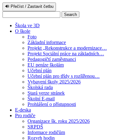
🔊 Přečíst / Zastavit četbu
Škola ve 3D
O škole
Foto
Základní informace
Projekt „Rekonstrukce a modernizace…
Projekt Sociální práce na základních…
Pedagogičtí zaměstnanci
EU peníze školám
Učební plán
Učební plán pro třídy s rozšířenou…
Vybavení školy 2025/2026
Školská rada
Stará verze stránek
Školní E-mail
Prohlášení o přístupnosti
E-deska
Pro rodiče
Organizace šk. roku 2025/2026
SRPDŠ
Informace rodičům
Rozvrh hodin