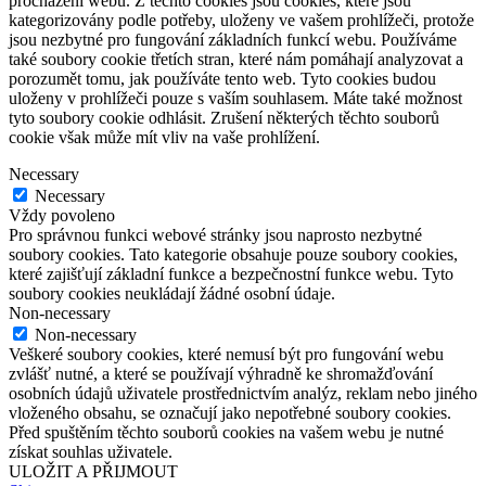
procházení webu. Z těchto cookies jsou cookies, které jsou
kategorizovány podle potřeby, uloženy ve vašem prohlížeči, protože
jsou nezbytné pro fungování základních funkcí webu. Používáme
také soubory cookie třetích stran, které nám pomáhají analyzovat a
porozumět tomu, jak používáte tento web. Tyto cookies budou
uloženy v prohlížeči pouze s vaším souhlasem. Máte také možnost
tyto soubory cookie odhlásit. Zrušení některých těchto souborů
cookie však může mít vliv na vaše prohlížení.
Necessary
Necessary
Vždy povoleno
Pro správnou funkci webové stránky jsou naprosto nezbytné
soubory cookies. Tato kategorie obsahuje pouze soubory cookies,
které zajišťují základní funkce a bezpečnostní funkce webu. Tyto
soubory cookies neukládají žádné osobní údaje.
Non-necessary
Non-necessary
Veškeré soubory cookies, které nemusí být pro fungování webu
zvlášť nutné, a které se používají výhradně ke shromažďování
osobních údajů uživatele prostřednictvím analýz, reklam nebo jiného
vloženého obsahu, se označují jako nepotřebné soubory cookies.
Před spuštěním těchto souborů cookies na vašem webu je nutné
získat souhlas uživatele.
ULOŽIT A PŘIJMOUT