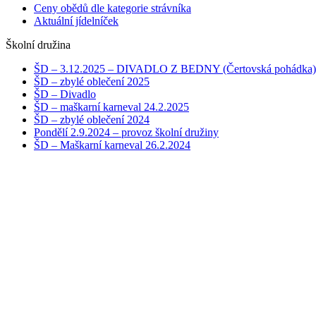
Ceny obědů dle kategorie strávníka
Aktuální jídelníček
Školní družina
ŠD – 3.12.2025 – DIVADLO Z BEDNY (Čertovská pohádka)
ŠD – zbylé oblečení 2025
ŠD – Divadlo
ŠD – maškarní karneval 24.2.2025
ŠD – zbylé oblečení 2024
Pondělí 2.9.2024 – provoz školní družiny
ŠD – Maškarní karneval 26.2.2024