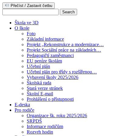
Přečíst / Zastavit četbu
Škola ve 3D
O škole
Foto
Základní informace
Projekt „Rekonstrukce a modernizace…
Projekt Sociální práce na základních…
Pedagogičtí zaměstnanci
EU peníze školám
Učební plán
Učební plán pro třídy s rozšířenou…
Vybavení školy 2025/2026
Školská rada
Stará verze stránek
Školní E-mail
Prohlášení o přístupnosti
E-deska
Pro rodiče
Organizace šk. roku 2025/2026
SRPDŠ
Informace rodičům
Rozvrh hodin