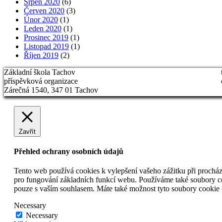
Srpen 2020
(6)
Červen 2020
(3)
Únor 2020
(1)
Leden 2020
(1)
Prosinec 2019
(1)
Listopad 2019
(1)
Říjen 2019
(2)
Základní škola Tachov
příspěvková organizace
Zárečná 1540, 347 01 Tachov
Zavřít
Přehled ochrany osobních údajů
Tento web používá cookies k vylepšení vašeho zážitku při procháze
pro fungování základních funkcí webu. Používáme také soubory coo
pouze s vaším souhlasem. Máte také možnost tyto soubory cookie o
Necessary
Necessary