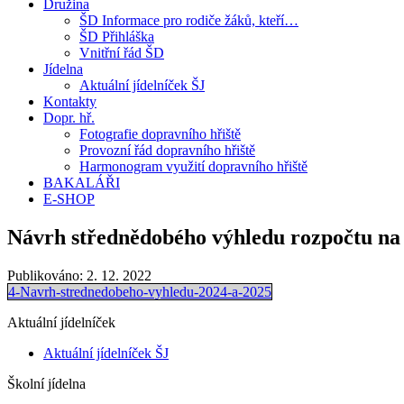
Družina
ŠD Informace pro rodiče žáků, kteří…
ŠD Přihláška
Vnitřní řád ŠD
Jídelna
Aktuální jídelníček ŠJ
Kontakty
Dopr. hř.
Fotografie dopravního hřiště
Provozní řád dopravního hřiště
Harmonogram využití dopravního hřiště
BAKALÁŘI
E-SHOP
Návrh střednědobého výhledu rozpočtu na r
Publikováno:
2. 12. 2022
4-Navrh-strednedobeho-vyhledu-2024-a-2025
Aktuální jídelníček
Aktuální jídelníček ŠJ
Školní jídelna