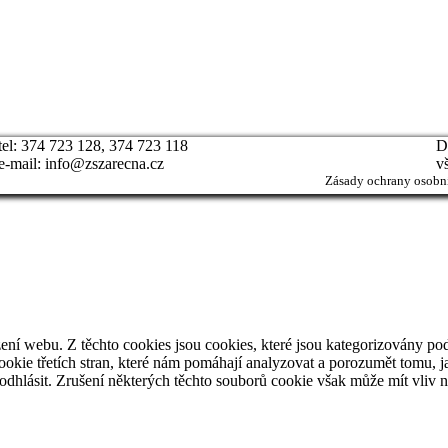
tel: 374 723 128, 374 723 118
D
e-mail: info@zszarecna.cz
v
Zásady ochrany osobní
ní webu. Z těchto cookies jsou cookies, které jsou kategorizovány pod
kie třetích stran, které nám pomáhají analyzovat a porozumět tomu, j
dhlásit. Zrušení některých těchto souborů cookie však může mít vliv na