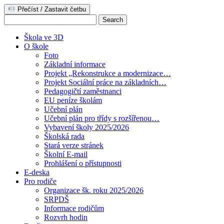
Přečíst / Zastavit četbu
Škola ve 3D
O škole
Foto
Základní informace
Projekt „Rekonstrukce a modernizace…
Projekt Sociální práce na základních…
Pedagogičtí zaměstnanci
EU peníze školám
Učební plán
Učební plán pro třídy s rozšířenou…
Vybavení školy 2025/2026
Školská rada
Stará verze stránek
Školní E-mail
Prohlášení o přístupnosti
E-deska
Pro rodiče
Organizace šk. roku 2025/2026
SRPDŠ
Informace rodičům
Rozvrh hodin