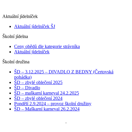
Aktuální jídelníček
Aktuální jídelníček ŠJ
Školní jídelna
Ceny obědů dle kategorie strávníka
Aktuální jídelníček
Školní družina
ŠD – 3.12.2025 – DIVADLO Z BEDNY (Čertovská
pohádka)
ŠD – zbylé oblečení 2025
ŠD – Divadlo
ŠD – maškarní karneval 24.2.2025
ŠD – zbylé oblečení 2024
Pondělí 2.9.2024 – provoz školní družiny
ŠD – Maškarní karneval 26.2.2024