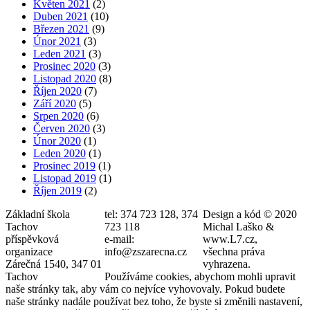
Květen 2021
(2)
Duben 2021
(10)
Březen 2021
(9)
Únor 2021
(3)
Leden 2021
(3)
Prosinec 2020
(3)
Listopad 2020
(8)
Říjen 2020
(7)
Září 2020
(5)
Srpen 2020
(6)
Červen 2020
(3)
Únor 2020
(1)
Leden 2020
(1)
Prosinec 2019
(1)
Listopad 2019
(1)
Říjen 2019
(2)
Základní škola
tel: 374 723 128, 374
Design a kód © 2020
Tachov
723 118
Michal Laško &
příspěvková
e-mail:
www.L7.cz,
organizace
info@zszarecna.cz
všechna práva
Zárečná 1540, 347 01
vyhrazena.
Tachov
Používáme cookies, abychom mohli upravit
naše stránky tak, aby vám co nejvíce vyhovovaly. Pokud budete
naše stránky nadále používat bez toho, že byste si změnili nastavení,