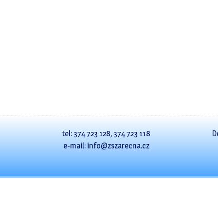
tel: 374 723 128, 374 723 118
D
e-mail: info@zszarecna.cz