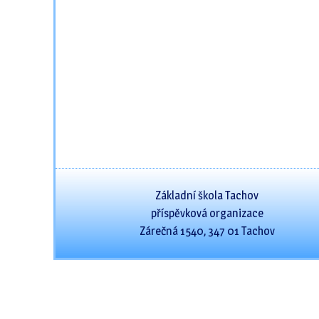
Základní škola Tachov
příspěvková organizace
Zárečná 1540, 347 01 Tachov