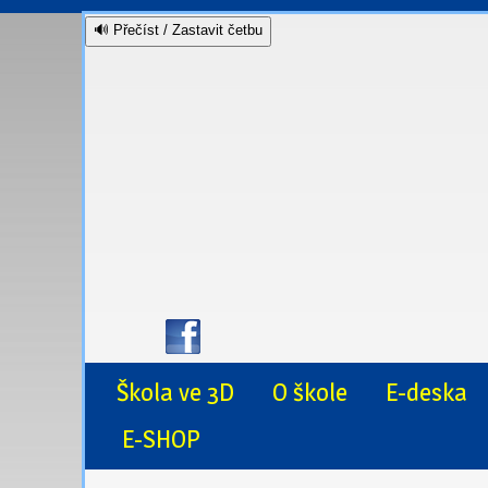
🔊 Přečíst / Zastavit četbu
Škola ve 3D
O škole
E-deska
E-SHOP