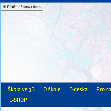
🔊 Přečíst / Zastavit četbu
Škola ve 3D
O škole
E-deska
Pro r
E-SHOP