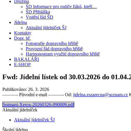
Družina
ŠD Informace pro rodiče žáků, kteří…
ŠD Přihláška
Vnitřní řád ŠD
Jídelna
Aktuální jídelníček ŠJ
Kontakty
Dopr. hř.
Fotografie dopravního hřiště
Provozní řád dopravního hřiště
Harmonogram využití dopravního hřiště
BAKALÁŘI
E-SHOP
Fwd: Jídelní lístek od 30.03.2026 do 01.04.
Publikováno:
26. 3. 2026
———- Původní e‑mail ———- Od:
jidelna.zszarecna@seznam.cz
K
Snimani-Xerox-20260326-090009.pdf
Aktuální jídelníček
Aktuální jídelníček ŠJ
Školní jídelna