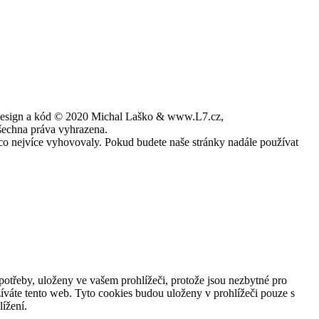
esign a kód © 2020 Michal Laško & www.L7.cz,
šechna práva vyhrazena.
co nejvíce vyhovovaly. Pokud budete naše stránky nadále používat
potřeby, uloženy ve vašem prohlížeči, protože jsou nezbytné pro
íváte tento web. Tyto cookies budou uloženy v prohlížeči pouze s
ížení.