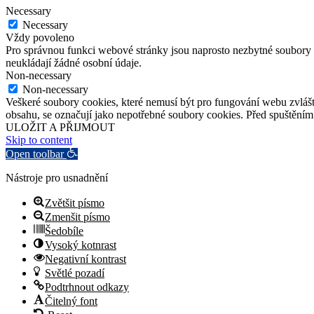
Necessary
Necessary
Vždy povoleno
Pro správnou funkci webové stránky jsou naprosto nezbytné soubory c
neukládají žádné osobní údaje.
Non-necessary
Non-necessary
Veškeré soubory cookies, které nemusí být pro fungování webu zvlášť
obsahu, se označují jako nepotřebné soubory cookies. Před spuštěním 
ULOŽIT A PŘIJMOUT
Skip to content
Open toolbar
Nástroje pro usnadnění
Zvětšit písmo
Zmenšit písmo
Šedobíle
Vysoký kotnrast
Negativní kontrast
Světlé pozadí
Podtrhnout odkazy
Čitelný font