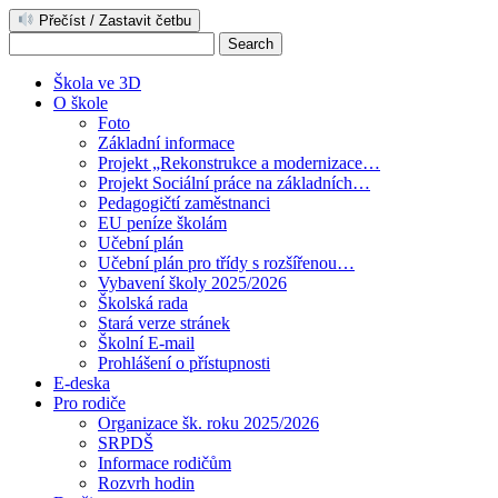
Přečíst / Zastavit četbu
Škola ve 3D
O škole
Foto
Základní informace
Projekt „Rekonstrukce a modernizace…
Projekt Sociální práce na základních…
Pedagogičtí zaměstnanci
EU peníze školám
Učební plán
Učební plán pro třídy s rozšířenou…
Vybavení školy 2025/2026
Školská rada
Stará verze stránek
Školní E-mail
Prohlášení o přístupnosti
E-deska
Pro rodiče
Organizace šk. roku 2025/2026
SRPDŠ
Informace rodičům
Rozvrh hodin