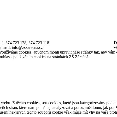
tel: 374 723 128, 374 723 118
D
e-mail: info@zszarecna.cz
v
Používáme cookies, abychom mohli upravit naše stránky tak, aby vám 
souhlas s používáním cookies na stránkách ZŠ Zárečná.
webu. Z těchto cookies jsou cookies, které jsou kategorizovány podle 
tích stran, které nám pomáhají analyzovat a porozumět tomu, jak použ
ušení některých těchto souborů cookie však může mít vliv na vaše prohl