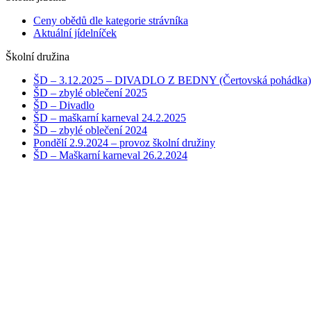
Ceny obědů dle kategorie strávníka
Aktuální jídelníček
Školní družina
ŠD – 3.12.2025 – DIVADLO Z BEDNY (Čertovská pohádka)
ŠD – zbylé oblečení 2025
ŠD – Divadlo
ŠD – maškarní karneval 24.2.2025
ŠD – zbylé oblečení 2024
Pondělí 2.9.2024 – provoz školní družiny
ŠD – Maškarní karneval 26.2.2024