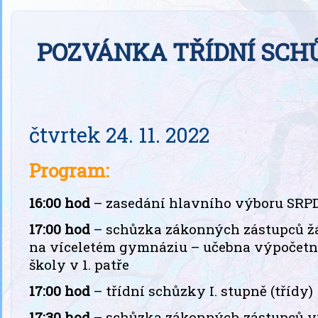
POZVÁNKA TŘÍDNÍ SCH
čtvrtek 24. 11. 2022
Program:
16:00 hod
– zasedání hlavního výboru SRPDŠ
17:00 hod
– schůzka zákonných zástupců žáků
na víceletém gymnáziu – učebna výpočetní 
školy v 1. patře
17:00 hod
– třídní schůzky I. stupně (třídy)
17:30 hod
– schůzka zákonných zástupců vychá