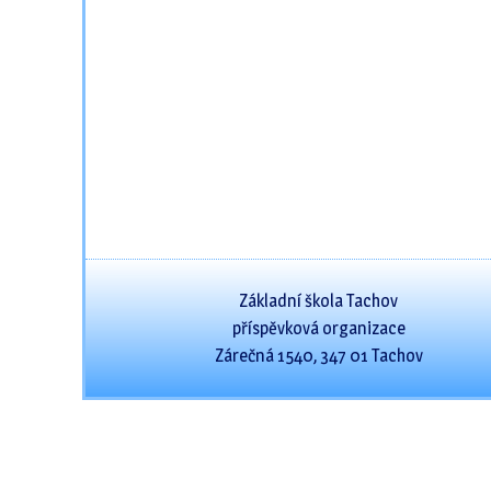
Základní škola Tachov
příspěvková organizace
Zárečná 1540, 347 01 Tachov