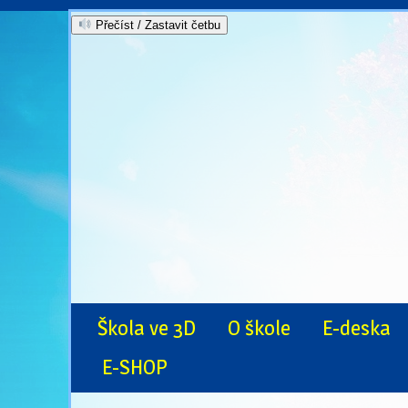
Přečíst / Zastavit četbu
Škola ve 3D
O škole
E-deska
E-SHOP