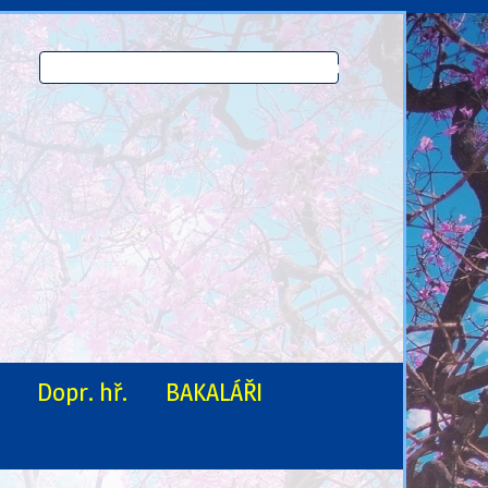
Dopr. hř.
BAKALÁŘI