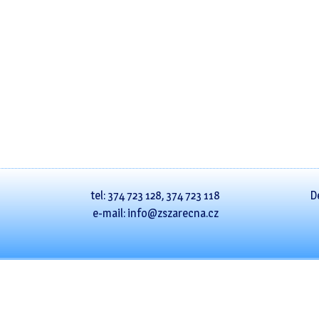
tel: 374 723 128, 374 723 118
D
e-mail: info@zszarecna.cz