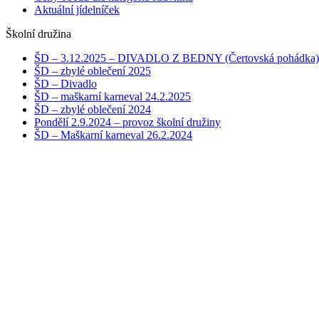
Aktuální jídelníček
Školní družina
ŠD – 3.12.2025 – DIVADLO Z BEDNY (Čertovská pohádka)
ŠD – zbylé oblečení 2025
ŠD – Divadlo
ŠD – maškarní karneval 24.2.2025
ŠD – zbylé oblečení 2024
Pondělí 2.9.2024 – provoz školní družiny
ŠD – Maškarní karneval 26.2.2024