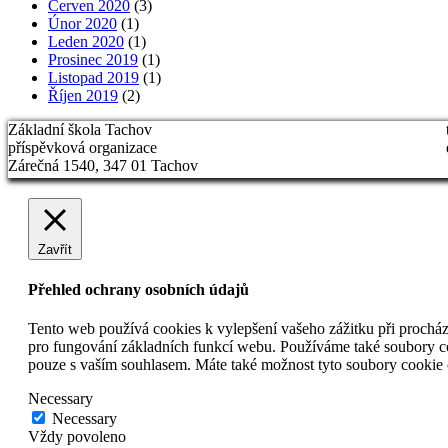
Červen 2020
(3)
Únor 2020
(1)
Leden 2020
(1)
Prosinec 2019
(1)
Listopad 2019
(1)
Říjen 2019
(2)
Základní škola Tachov
příspěvková organizace
Zárečná 1540, 347 01 Tachov
Zavřít
Přehled ochrany osobních údajů
Tento web používá cookies k vylepšení vašeho zážitku při procháze
pro fungování základních funkcí webu. Používáme také soubory coo
pouze s vaším souhlasem. Máte také možnost tyto soubory cookie o
Necessary
Necessary
Vždy povoleno