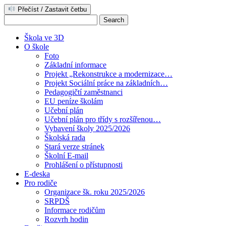
Přečíst / Zastavit četbu
Škola ve 3D
O škole
Foto
Základní informace
Projekt „Rekonstrukce a modernizace…
Projekt Sociální práce na základních…
Pedagogičtí zaměstnanci
EU peníze školám
Učební plán
Učební plán pro třídy s rozšířenou…
Vybavení školy 2025/2026
Školská rada
Stará verze stránek
Školní E-mail
Prohlášení o přístupnosti
E-deska
Pro rodiče
Organizace šk. roku 2025/2026
SRPDŠ
Informace rodičům
Rozvrh hodin