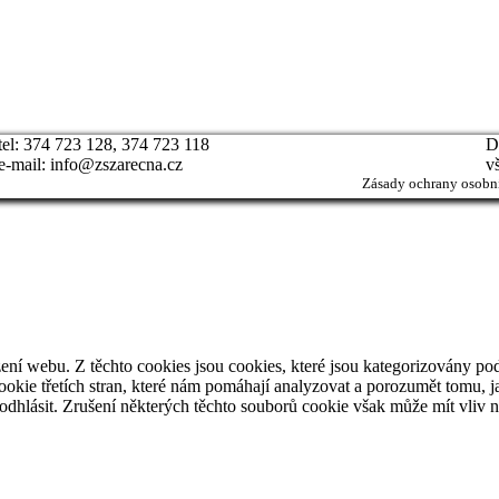
tel: 374 723 128, 374 723 118
D
e-mail: info@zszarecna.cz
v
Zásady ochrany osobní
ní webu. Z těchto cookies jsou cookies, které jsou kategorizovány pod
kie třetích stran, které nám pomáhají analyzovat a porozumět tomu, j
dhlásit. Zrušení některých těchto souborů cookie však může mít vliv na