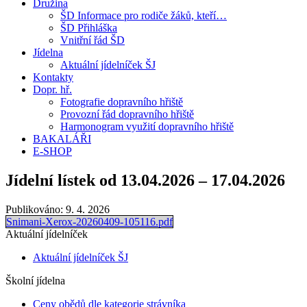
Družina
ŠD Informace pro rodiče žáků, kteří…
ŠD Přihláška
Vnitřní řád ŠD
Jídelna
Aktuální jídelníček ŠJ
Kontakty
Dopr. hř.
Fotografie dopravního hřiště
Provozní řád dopravního hřiště
Harmonogram využití dopravního hřiště
BAKALÁŘI
E-SHOP
Jídelní lístek od 13.04.2026 – 17.04.2026
Publikováno:
9. 4. 2026
Snimani-Xerox-20260409-105116.pdf
Aktuální jídelníček
Aktuální jídelníček ŠJ
Školní jídelna
Ceny obědů dle kategorie strávníka