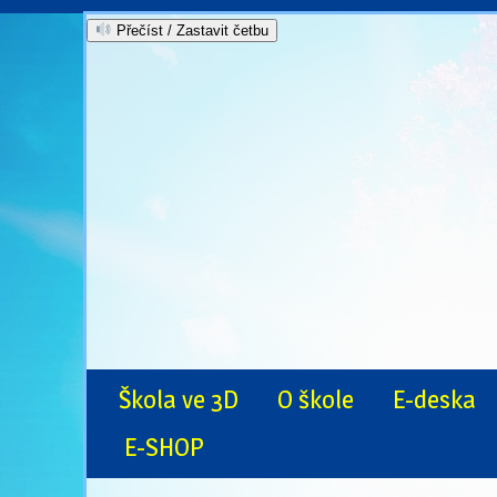
Přečíst / Zastavit četbu
Škola ve 3D
O škole
E-deska
E-SHOP