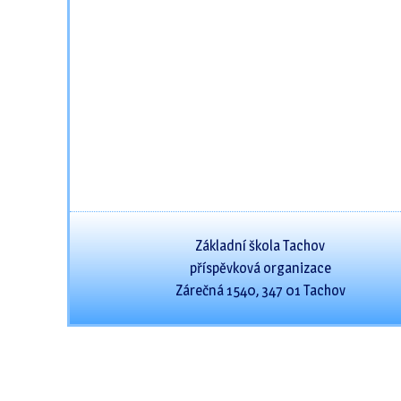
Základní škola Tachov
příspěvková organizace
Zárečná 1540, 347 01 Tachov