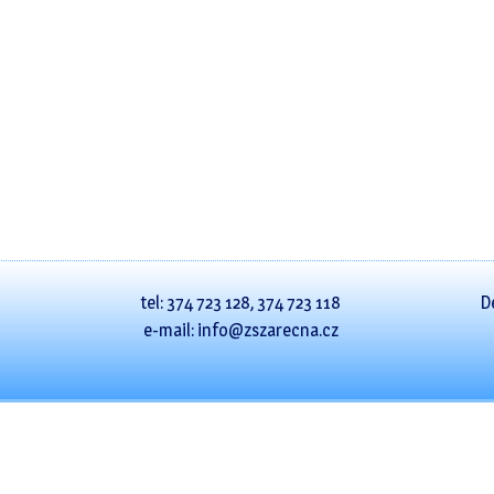
tel: 374 723 128, 374 723 118
D
e-mail: info@zszarecna.cz