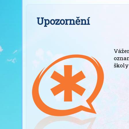
Upozornění
Vážen
oznam
školy