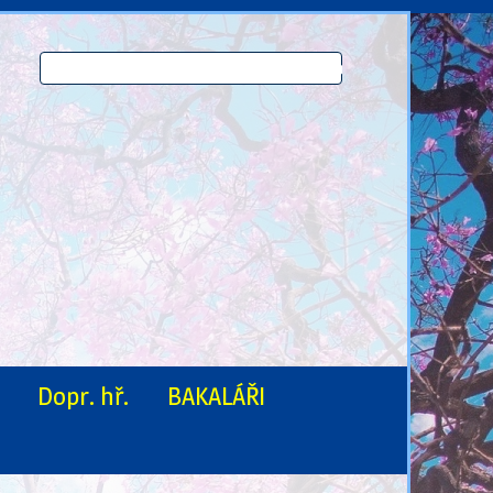
Dopr. hř.
BAKALÁŘI