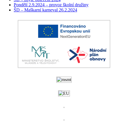
Pondělí 2.9.2024 – provoz školní družiny
ŠD – Maškarní karneval 26.2.2024