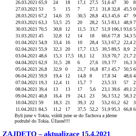
26.03.2021
65,9
24
18
17,1
27,5
51,6
47
30
8
27.03.2021
53
5
15
7
27,1
31,8
32,8
45,5
0
28.03.2021
67,2
14,6
35
30,5
28,8
43,3
45,6
47
9
29.03.2021
63,3
53,5
25
20
28,2
51,5
83,1
48,9
7
30.03.2021
70,5
30,8
12
11,5
33,7
51,9
106,1
93,6
5
31.03.2021
45
32,8
12
14
18
60,6
77,8
34,3
5
01.04.2021
54,9
33,4
16
10
28,4
53,3
67,2
22,4
2
02.04.2021
55,9
32,3
20
17,7
13,5
39,5
89,5
8,9
2
03.04.2021
48,6
15,3
17,5
18,1
12
33,9
70,7
21,7
2
04.04.2021
62,9
31,5
28
6
27,6
19,3
77
16,3
3
05.04.2021
26,8
32,9
0
21,7
16,8
87,1
45,7
50,5
6
06.04.2021
59,9
19,4
12
14,8
8
17,8
34
48,6
4
07.04.2021
19,3
12,4
11
15,7
7
23,5
33
57
2
08.04.2021
39,4
13
13
17
5,6
23,1
39,6
49,1
2
09.04.2021
40,8
16,4
19
24,1
23
56,3
53,2
58,3
2
10.04.2021
59
18,3
21
39,3
22
53,2
61,2
62
3
11.04.2021
84,5
11,2
17
37,5
52,2
51,9
95,3
66,8
6
Byli jsme v Tokiu, vrátili jsme se do Tachova a jdeme
podruhé do Tokia. Úžasné!!!
ZAJDETO – aktualizace 15.4.2021