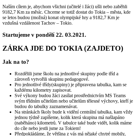
Naším cílem je, abychom všichni (učitelé i žáci) ušli nebo zaběhli
9182,7 Km za měsíc. Chceme se totiž dostat do Tokia – města, kde
se letos budou (možná) konat olympijské hry a 9182,7 Km je
vzdušná vzdálenost Tachov – Tokio.
Startujeme v pondělí 22. 03.2021.
ZÁRKA JDE DO TOKIA (ZAJDETO)
Jak na to?
Rozdělili jsme školu na jednotlivé skupiny podle tříd a
zároveň vytvořili skupinu pedagogové.
Pro jednotlivé třídy(skupiny) je připravena tabulka, kam se
každému kilometry zapisovat.
Své výkony budou žáci zasílat prostřednictvím MS Teams
svým třídním učitelům nebo učitelům tělesné výchovy, kteří je
budou do tabulky zaznamenávat.
Na stránkách školy bude k vidění centrální tabulka, kam vždy
jednou týdně zapíšeme, kolik která skupina má našlapáno
(naběháno) kilometrů. V tabulce také bude vidět, kolik máme
do cíle nebo jestli jsme za Tokiem!
Předpokládáme, že většina z vás má nějaké chytré mobily,