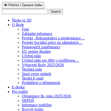
🔊 Přečíst / Zastavit četbu
Škola ve 3D
O škole
Foto
Základní informace
Projekt „Rekonstrukce a modernizace…
Projekt Sociální práce na základních…
Pedagogičtí zaměstnanci
EU peníze školám
Učební plán
Učební plán pro třídy s rozšířenou…
Vybavení školy 2025/2026
Školská rada
Stará verze stránek
Školní E-mail
Prohlášení o přístupnosti
E-deska
Pro rodiče
Organizace šk. roku 2025/2026
SRPDŠ
Informace rodičům
Rozvrh hodin