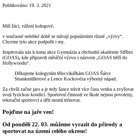
Publikováno:
19. 3. 2021
Milí žáci, vážení kolegové,
v současné nelehké době se stávají populárními různé „výzvy“.
Chceme tyto akce podpořit i my.
Inspirovala nás k tomu akce Gymnázia a obchodní akademie Stříbro
(GOAS), kde připravili měsíční výzvu s názvem „GOAS běží do
Hollywoodu“.
Děkujeme kolegyním tělocvikářkám GOAS Šárce
Strankmüllerové a Lence Kockovéza výborný nápad.
Za chvíli začne jaro a je tedy šance trávit více času venku a zvyšovat
svoji fyzickou kondici. Sportovní činnosti ve škole nejsou povoleny,
rekreační sportovci a děti nesmí trénovat.
Pojďme na jaře ven!
Od pondělí 22. 03. můžeme vyrazit do přírody a
sportovat na území celého okresu!