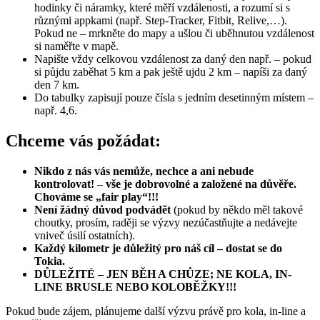
hodinky či náramky, které měří vzdálenosti, a rozumí si s
různými appkami (např. Step-Tracker, Fitbit, Relive,…).
Pokud ne – mrkněte do mapy a ušlou či uběhnutou vzdálenost
si naměřte v mapě.
Napište vždy celkovou vzdálenost za daný den např. – pokud
si půjdu zaběhat 5 km a pak ještě ujdu 2 km – napíši za daný
den 7 km.
Do tabulky zapisují pouze čísla s jedním desetinným místem –
např. 4,6.
Chceme vás požádat:
Nikdo z nás vás nemůže, nechce a ani nebude
kontrolovat!
–
vše je dobrovolné
a založené na důvěře.
Chováme se „fair play“!!!
Není žádný důvod podvádět
(pokud by někdo měl takové
choutky, prosím, raději se výzvy nezúčastňujte a nedávejte
vniveč úsilí ostatních).
Každý kilometr je důležitý pro náš cíl – dostat se do
Tokia.
DŮLEŽITÉ – JEN BĚH A CHŮZE; NE KOLA, IN-
LINE BRUSLE NEBO KOLOBĚŽKY!!!
Pokud bude zájem, plánujeme další výzvu právě pro kola, in-line a