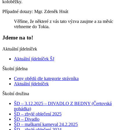
koloběžky.
Případné dotazy: Mgr. Zdeněk Hnát
Věříme, že některé z vás tato výzva zaujme a za měsíc
vtrhneme do Tokia.
Jdeme na to!
Aktuální jídelníček
Aktuální jídelníček ŠJ
Školní jídelna
Ceny obědů dle kategorie strávníka
Aktuální jídelníček
Školní družina
ŠD – 3.12.2025 – DIVADLO Z BEDNY (Čertovská
pohádka)
ŠD – zbylé oblečení 2025
ŠD – Divadlo
ŠD – maškarní karneval 24.2.2025
ŠD – zbylé oblečení 2024