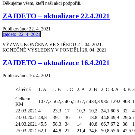
Děkujeme všem, kteří naši akci podpořili.
ZAJDETO – aktualizace 22.4.2021
Publikováno:
22. 4. 2021
zajdeto_22_4_2021
VÝZVA UKONČENA VE STŘEDU 21. 04. 2021.
KONEČNÉ VÝSLEDKY V PONDĚLÍ 26. 04. 2021.
ZAJDETO – aktualizace 16.4.2021
Publikováno:
16. 4. 2021
Zárečná
1. A
1. B
1. C
2. A
2. B
2. C
3. A
3. B
3
Celkem
1077,3
562,3
405,5
377,7
483,8
936
1292
903
1
KM
22.03.2021
4
23,3
17
10,3
10,2
24,1
60,5
32
4
23.03.2021
48,8
39,1
36
10
18,8
44,8
49,9
29,6
7
24.03.2021
45,5
58,3
34
14
40,8
66,7
67,2
38
1
25.03.2021
62,1
44,8
27
21,4
34,6
50,8
55,6
42,5
9