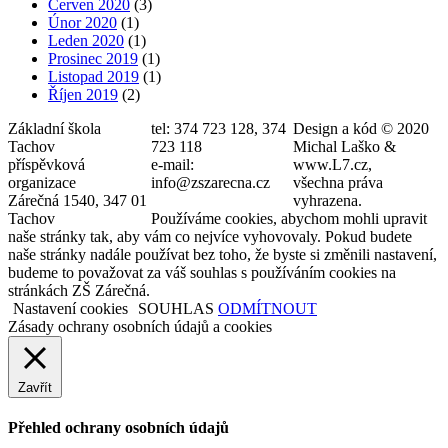
Červen 2020
(3)
Únor 2020
(1)
Leden 2020
(1)
Prosinec 2019
(1)
Listopad 2019
(1)
Říjen 2019
(2)
Základní škola
tel: 374 723 128, 374
Design a kód © 2020
Tachov
723 118
Michal Laško &
příspěvková
e-mail:
www.L7.cz,
organizace
info@zszarecna.cz
všechna práva
Zárečná 1540, 347 01
vyhrazena.
Tachov
Používáme cookies, abychom mohli upravit
naše stránky tak, aby vám co nejvíce vyhovovaly. Pokud budete
naše stránky nadále používat bez toho, že byste si změnili nastavení,
budeme to považovat za váš souhlas s používáním cookies na
stránkách ZŠ Zárečná.
Nastavení cookies
SOUHLAS
ODMÍTNOUT
Zásady ochrany osobních údajů a cookies
Zavřít
Přehled ochrany osobních údajů