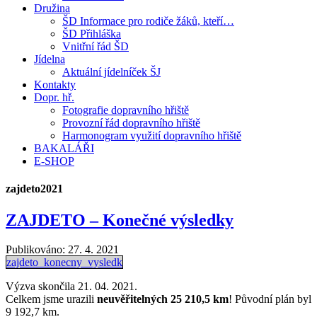
Družina
ŠD Informace pro rodiče žáků, kteří…
ŠD Přihláška
Vnitřní řád ŠD
Jídelna
Aktuální jídelníček ŠJ
Kontakty
Dopr. hř.
Fotografie dopravního hřiště
Provozní řád dopravního hřiště
Harmonogram využití dopravního hřiště
BAKALÁŘI
E-SHOP
zajdeto2021
ZAJDETO – Konečné výsledky
Publikováno:
27. 4. 2021
zajdeto_konecny_vysledk
Výzva skončila 21. 04. 2021.
Celkem jsme urazili
neuvěřitelných 25 210,5 km
! Původní plán byl
9 192,7 km.