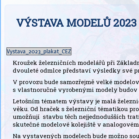
VÝSTAVA MODELŮ 2023
Vystava_2023_plakat_CEZ
Kroužek železničních modelářů při Základní
dvouleté odmlce představí výsledky své p
V provozu bude samozřejmě velké modelové
s vlastnoručně vyrobenými modely budov 
Letošním tématem výstavy je malá železni
věku. Od hraček s železniční tématikou pro
umožňují stavbu těch nejjednodušších tratí
skutečné modelové kolejiště v analogovém 
Na vystavených modelech bude možno souč