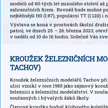
modelů od 60-tých let minulého století až 
zahraničních firem. Rovněž bude možné p
nejběžnější H0 (1:87), populární TT (1:120) i n
Výstava se koná v prostorách školní družin
patro), ve dnech 25. – 26. března 2023, otev
v neděli od 10 do 16 hodin. Srdečně Vás zv
KROUŽEK ŽELEZNIČNÍCH M
TACHOV)
Kroužek železničních modelářů Tachov při 
ulici vznikl v roce 1985 jako zájmový krouž
železnici a železniční modelářství. V souč
současných i bývalých žáků školy.
Členové kroužku budují klubového kolejiště