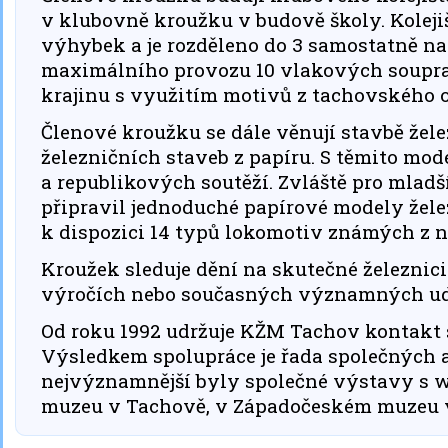
v klubovně kroužku v budově školy. Kolejišt
výhybek a je rozděleno do 3 samostatně n
maximálního provozu 10 vlakových soupra
krajinu s využitím motivů z tachovského o
Členové kroužku se dále věnují stavbě žel
železničních staveb z papíru. S těmito mode
a republikových soutěží. Zvláště pro mladší
připravil jednoduché papírové modely žele
k dispozici 14 typů lokomotiv známých z na
Kroužek sleduje dění na skutečné železnici
výročích nebo současných významných udá
Od roku 1992 udržuje KŽM Tachov kontakt 
Výsledkem spolupráce je řada společných a
nejvýznamnější byly společné výstavy s 
muzeu v Tachově, v Západočeském muzeu v 