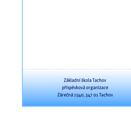
Základní škola Tachov
příspěvková organizace
Zárečná 1540, 347 01 Tachov