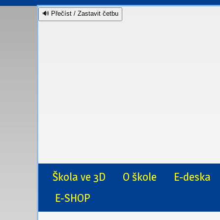
🔊 Přečíst / Zastavit četbu
Škola ve 3D
O škole
E-deska
E-SHOP