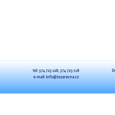
tel: 374 723 128, 374 723 118
D
e-mail: info@zszarecna.cz