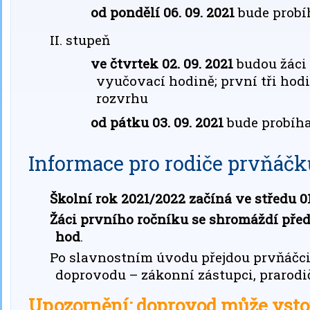
od pondělí 06. 09. 2021
bude probí
II. stupeň
ve čtvrtek 02. 09. 2021
budou žáci 
vyučovací hodině; první tři hodin
rozvrhu
od pátku 03. 09. 2021
bude probíha
Informace pro rodiče prvňáčk
Školní rok 2021/2022 začíná ve středu 01.
Žáci prvního ročníku se shromáždí pře
hod
.
Po slavnostním úvodu přejdou prvňáčci 
doprovodu – zákonní zástupci, prarodiče
Upozornění: doprovod může vstou