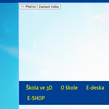
Přečíst / Zastavit četbu
Škola ve 3D
O škole
E-deska
E-SHOP