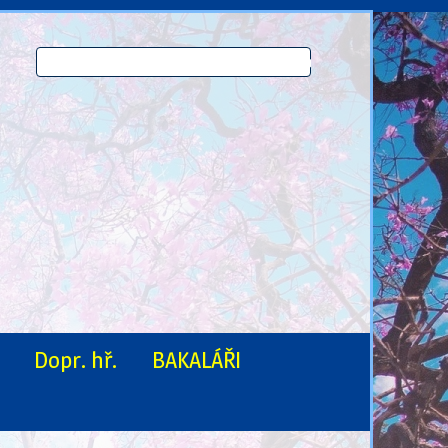
Dopr. hř.
BAKALÁŘI