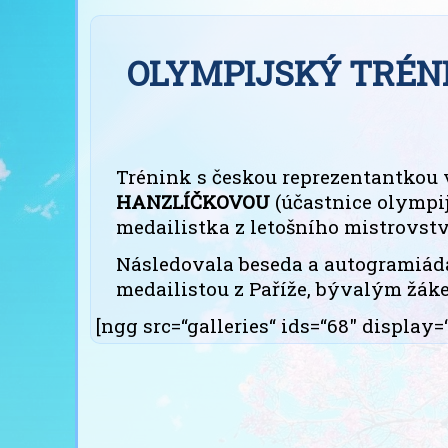
OLYMPIJSKÝ TRÉNIN
Trénink s českou reprezentantkou v
HANZLÍČKOVOU
(účastnice olympij
medailistka z letošního mistrovstv
Následovala beseda a autogramiá
medailistou z Paříže, bývalým žák
[ngg src=“galleries“ ids=“68″ displa