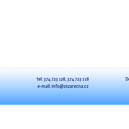
tel: 374 723 128, 374 723 118
D
e-mail: info@zszarecna.cz