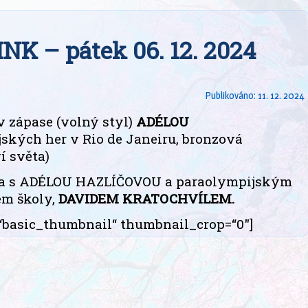
K – pátek 06. 12. 2024
Publikováno:
11. 12. 2024
 zápase (volný styl)
ADÉLOU
ských her v Rio de Janeiru, bronzová
í světa)
da s ADÉLOU HAZLÍČOVOU a paraolympijským
em školy,
DAVIDEM KRATOCHVÍLEM.
y=“basic_thumbnail“ thumbnail_crop=“0″]