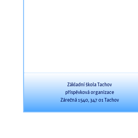
Základní škola Tachov
příspěvková organizace
Zárečná 1540, 347 01 Tachov