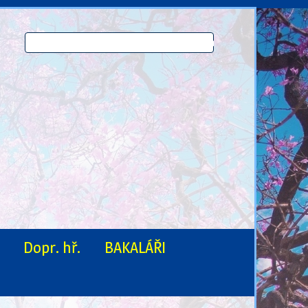
Dopr. hř.
BAKALÁŘI