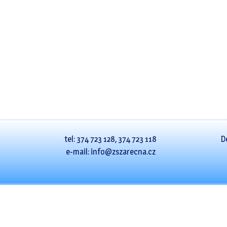
tel: 374 723 128, 374 723 118
D
e-mail: info@zszarecna.cz