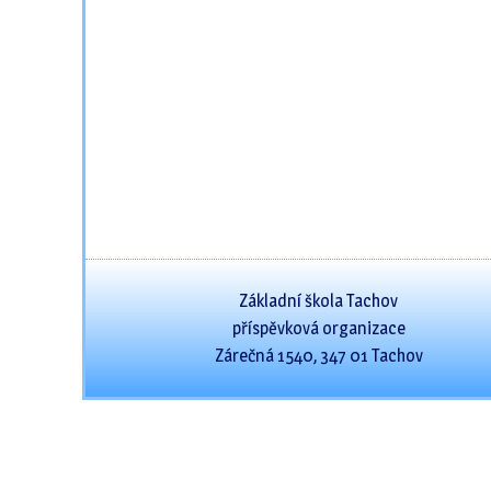
Základní škola Tachov
příspěvková organizace
Zárečná 1540, 347 01 Tachov