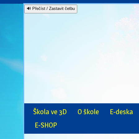
🔊 Přečíst / Zastavit četbu
Škola ve 3D
O škole
E-deska
E-SHOP