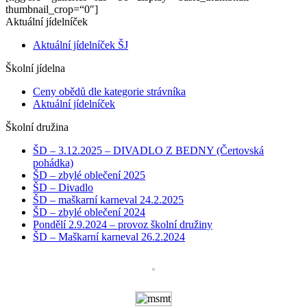
thumbnail_crop=“0″]
Aktuální jídelníček
Aktuální jídelníček ŠJ
Školní jídelna
Ceny obědů dle kategorie strávníka
Aktuální jídelníček
Školní družina
ŠD – 3.12.2025 – DIVADLO Z BEDNY (Čertovská
pohádka)
ŠD – zbylé oblečení 2025
ŠD – Divadlo
ŠD – maškarní karneval 24.2.2025
ŠD – zbylé oblečení 2024
Pondělí 2.9.2024 – provoz školní družiny
ŠD – Maškarní karneval 26.2.2024