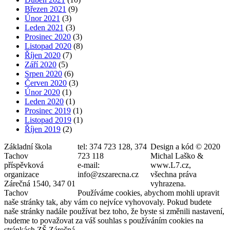
Březen 2021
(9)
Únor 2021
(3)
Leden 2021
(3)
Prosinec 2020
(3)
Listopad 2020
(8)
Říjen 2020
(7)
Září 2020
(5)
Srpen 2020
(6)
Červen 2020
(3)
Únor 2020
(1)
Leden 2020
(1)
Prosinec 2019
(1)
Listopad 2019
(1)
Říjen 2019
(2)
Základní škola
tel: 374 723 128, 374
Design a kód © 2020
Tachov
723 118
Michal Laško &
příspěvková
e-mail:
www.L7.cz,
organizace
info@zszarecna.cz
všechna práva
Zárečná 1540, 347 01
vyhrazena.
Tachov
Používáme cookies, abychom mohli upravit
naše stránky tak, aby vám co nejvíce vyhovovaly. Pokud budete
naše stránky nadále používat bez toho, že byste si změnili nastavení,
budeme to považovat za váš souhlas s používáním cookies na
stránkách ZŠ Zárečná.