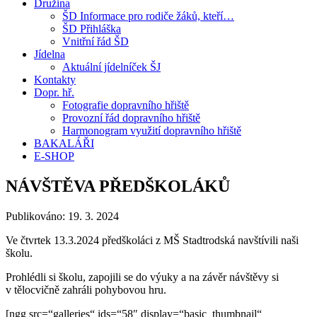
Družina
ŠD Informace pro rodiče žáků, kteří…
ŠD Přihláška
Vnitřní řád ŠD
Jídelna
Aktuální jídelníček ŠJ
Kontakty
Dopr. hř.
Fotografie dopravního hřiště
Provozní řád dopravního hřiště
Harmonogram využití dopravního hřiště
BAKALÁŘI
E-SHOP
NÁVŠTĚVA PŘEDŠKOLÁKŮ
Publikováno:
19. 3. 2024
Ve čtvrtek 13.3.2024 předškoláci z MŠ Stadtrodská navštívili naši
školu.
Prohlédli si školu, zapojili se do výuky a na závěr návštěvy si
v tělocvičně zahráli pohybovou hru.
[ngg src=“galleries“ ids=“58″ display=“basic_thumbnail“