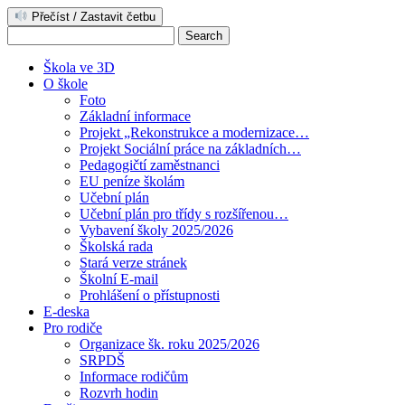
Přečíst / Zastavit četbu
Škola ve 3D
O škole
Foto
Základní informace
Projekt „Rekonstrukce a modernizace…
Projekt Sociální práce na základních…
Pedagogičtí zaměstnanci
EU peníze školám
Učební plán
Učební plán pro třídy s rozšířenou…
Vybavení školy 2025/2026
Školská rada
Stará verze stránek
Školní E-mail
Prohlášení o přístupnosti
E-deska
Pro rodiče
Organizace šk. roku 2025/2026
SRPDŠ
Informace rodičům
Rozvrh hodin