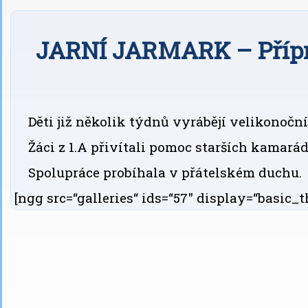
JARNÍ JARMARK – Příp
Děti již několik týdnů vyrábějí velikonočn
Žáci z 1.A přivítali pomoc starších kamarád
Spolupráce probíhala v přátelském duchu.
[ngg src=“galleries“ ids=“57″ display=“basic