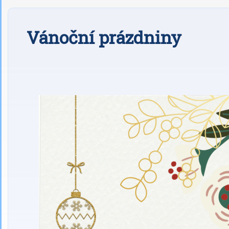
Vánoční prázdniny