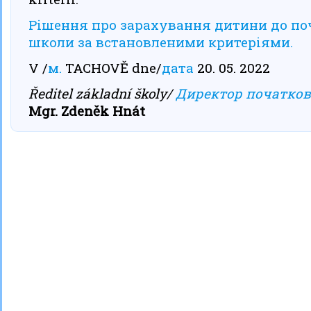
Рішення про зарахування дитини до по
школи за встановленими критеріями.
V /
м.
TACHOVĚ dne/
дата
20. 05. 2022
Ředitel základní školy/
Директор початков
Mgr. Zdeněk Hnát