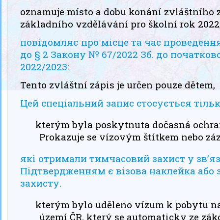
oznamuje místo a dobu konání zvláštního zá
základního vzdělávání pro školní rok 2022
повідомляє про місце та час проведенн
до § 2 Закону № 67/2022 Зб. до початко
2022/2023:
Tento zvláštní zápis je určen pouze dětem,
Цей спеціальний запис стосується тільк
kterým byla poskytnuta dočasná ochran
Prokazuje se vízovým štítkem nebo zá
які отримали тимчасовий захист у зв’язк
Підтвердженням є візова наклейка або 
захисту.
kterým bylo uděleno vízum k pobytu na
území ČR, který se automaticky ze zák