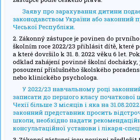
Заяву про зарахування дитини подає
законодавством України або законний 
Чеської Республіки.
2. Zákonný zástupce je povinen do prvníh
školním roce 2022/23 přihlásit dítě, které
a které dovršilo k 31. 8. 2022 věku 6 let. 
odklad zahájení povinné školní docházky, j
posouzení příslušného školského poradens
nebo klinického psychologa.
У 2022/23 навчальному році законни
записати до першого класу початкової 
Чехії більше 3 місяців і яка на 31.08.20
законний представник просить відстроч
школи, необхідно надати рекомендаційн
консультаційної установи і лікаря-спеці
3. Zákonní zástupci jsou povinni předložit