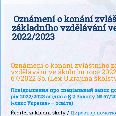
Oznámení o konání zvláš
základního vzdělávání v
2022/2023
Oznámení o konání zvláštního z
vzdělávání ve školním roce 2022
67/2022 Sb. (Lex Ukrajina školstv
Повідомлення про спеціальний запис д
рік 2022/2023 згідно з § 2 Закону № 67/20
(«лекс Україна» – освіта)
Ředitel základní školy /
Директор початк