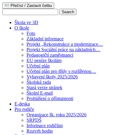
Přečíst / Zastavit četbu
Škola ve 3D
O škole
Foto
Základní informace
Projekt „Rekonstrukce a modernizace…
Projekt Sociální práce na základních…
Pedagogičtí zaměstnanci
EU peníze školám
Učební plán
Učební plán pro třídy s rozšířenou…
Vybavení školy 2025/2026
Školská rada
Stará verze stránek
Školní E-mail
Prohlášení o přístupnosti
E-deska
Pro rodiče
Organizace šk. roku 2025/2026
SRPDŠ
Informace rodičům
Rozvrh hodin