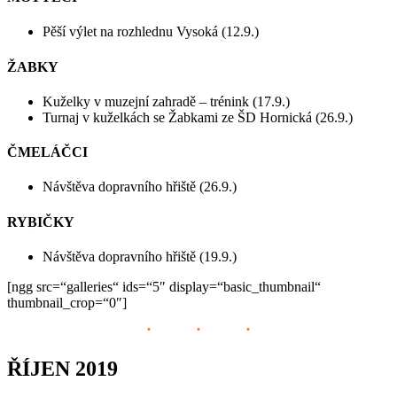
Pěší výlet na rozhlednu Vysoká (12.9.)
ŽABKY
Kuželky v muzejní zahradě – trénink (17.9.)
Turnaj v kuželkách se Žabkami ze ŠD Hornická (26.9.)
ČMELÁČCI
Návštěva dopravního hřiště (26.9.)
RYBIČKY
Návštěva dopravního hřiště (19.9.)
[ngg src=“galleries“ ids=“5″ display=“basic_thumbnail“
thumbnail_crop=“0″]
ŘÍJEN 2019