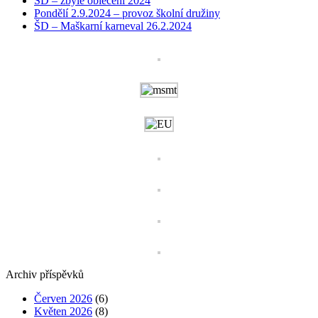
ŠD – zbylé oblečení 2024
Pondělí 2.9.2024 – provoz školní družiny
ŠD – Maškarní karneval 26.2.2024
Archiv příspěvků
Červen 2026
(6)
Květen 2026
(8)