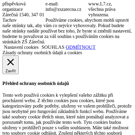
příspěvková
e-mail:
www.L7.cz,
organizace
info@zszarecna.cz
všechna práva
Zárečná 1540, 347 01
vyhrazena.
Tachov
Používáme cookies, abychom mohli upravit
naše stránky tak, aby vám co nejvíce vyhovovaly. Pokud budete
naše stránky nadále používat bez toho, že byste si změnili nastavení,
budeme to považovat za váš souhlas s používáním cookies na
stránkách ZŠ Zárečná.
Nastavení cookies
SOUHLAS
ODMÍTNOUT
Zásady ochrany osobních údajů a cookies
Zavřít
Přehled ochrany osobních údajů
Tento web používá cookies k vylepšení vašeho zážitku při
procházení webu. Z těchto cookies jsou cookies, které jsou
kategorizovány podle potřeby, uloženy ve vašem prohlížeči, protože
jsou nezbytné pro fungování základních funkcí webu. Používáme
také soubory cookie třetích stran, které nám pomáhají analyzovat a
porozumět tomu, jak používáte tento web. Tyto cookies budou
uloženy v prohlížeči pouze s vaším souhlasem. Máte také možnost
tyto soubory cookie odhlásit. Zrušení některých těchto souborů