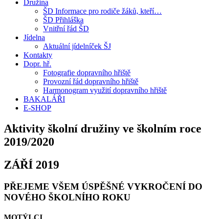
Družina
ŠD Informace pro rodiče žáků, kteří…
ŠD Přihláška
Vnitřní řád ŠD
Jídelna
Aktuální jídelníček ŠJ
Kontakty
Dopr. hř.
Fotografie dopravního hřiště
Provozní řád dopravního hřiště
Harmonogram využití dopravního hřiště
BAKALÁŘI
E-SHOP
Aktivity školní družiny ve školním roce
2019/2020
ZÁŘÍ 2019
PŘEJEME VŠEM ÚSPĚŠNÉ VYKROČENÍ DO
NOVÉHO ŠKOLNÍHO ROKU
MOTÝLCI